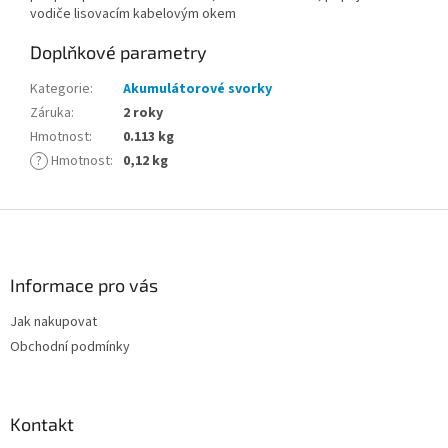
vodiče lisovacím kabelovým okem
Doplňkové parametry
Kategorie
:
Akumulátorové svorky
Záruka
:
2 roky
Hmotnost
:
0.113 kg
?
Hmotnost
:
0,12 kg
Z
á
p
a
Informace pro vás
t
Jak nakupovat
í
Obchodní podmínky
Kontakt