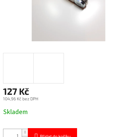
127 Kč
104,96 Kč bez DPH
Měrná
Skladem
cena:
Přidat do košíku