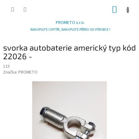
Přejít
NÁKUP
na
obsah
KOŠÍK
PROMETO s.r.o.
NAKUPUJTE CHYTŘE, NAKUPUJTE PŘÍMO OD VÝROBCE !
svorka autobaterie americký typ kód
22026 -
123
Značka:
PROMETO