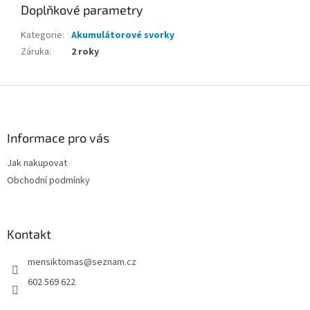
Doplňkové parametry
Kategorie
:
Akumulátorové svorky
Záruka
:
2 roky
Z
á
p
a
Informace pro vás
t
Jak nakupovat
í
Obchodní podmínky
Kontakt
mensiktomas
@
seznam.cz
602 569 622