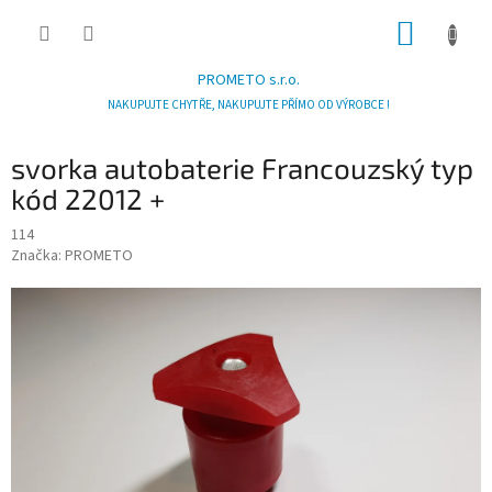
Přejít
NÁKUP
na
obsah
KOŠÍK
PROMETO s.r.o.
NAKUPUJTE CHYTŘE, NAKUPUJTE PŘÍMO OD VÝROBCE !
svorka autobaterie Francouzský typ
kód 22012 +
114
Značka:
PROMETO